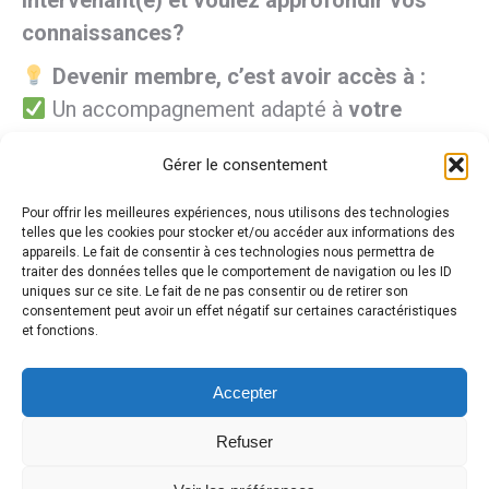
intervenant(e) et voulez approfondir vos
connaissances?
Devenir membre, c’est avoir accès à :
Un accompagnement adapté à
votre
réalité
Gérer le consentement
Des ressources et outils pour mieux gérer
le quotidien
Pour offrir les meilleures expériences, nous utilisons des technologies
telles que les cookies pour stocker et/ou accéder aux informations des
Une équipe engagée et à l’écoute de
vos
appareils. Le fait de consentir à ces technologies nous permettra de
besoins
traiter des données telles que le comportement de navigation ou les ID
uniques sur ce site. Le fait de ne pas consentir ou de retirer son
Une communauté bienveillante qui
consentement peut avoir un effet négatif sur certaines caractéristiques
et fonctions.
comprend
vos défis
Ne restez pas seul face au TDAH!
Accepter
Rejoignez-nous et profitez d’un
Refuser
environnement où l’entraide et l’information
font toute la différence.