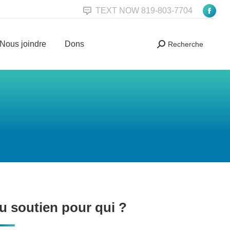
TEXT NOW 819-803-7704
Fac
Nous joindre
Dons
Recherche
Search:
pag
ope
Nous joindre
Dons
Recherche
Search:
in
new
win
u soutien pour qui ?