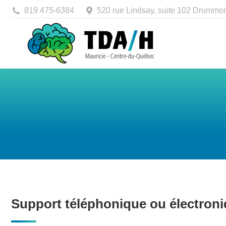
819 475-6384
520 rue Lindsay, suite 102 Drummo
Support téléphonique ou électron